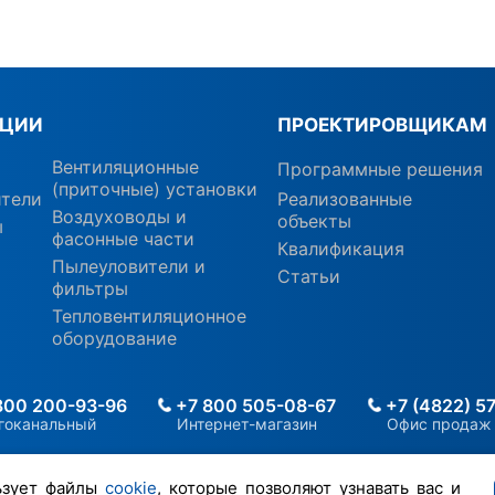
КЦИИ
ПРОЕКТИРОВЩИКАМ
Вентиляционные
Программные решения
(приточные) установки
ители
Реализованные
Воздуховоды и
объекты
ы
фасонные части
Квалификация
Пылеуловители и
Статьи
фильтры
Тепловентиляционное
оборудование
800 200-93-96
+7 800 505-08-67
+7 (4822) 5
гоканальный
Интернет-магазин
Офис продаж
ьзует файлы
cookie
, которые позволяют узнавать вас и