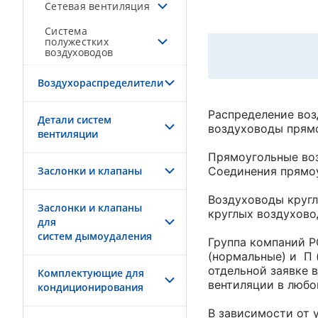
Сетевая вентиляция
Система
полужестких
воздуховодов
Воздухораспределители
Распределение воз
Детали систем
воздуховоды прямо
вентиляции
Прямоугольные воз
Заслонки и клапаны
Соединения прямо
Воздуховоды кругл
Заслонки и клапаны
круглых воздухово
для
систем дымоудаления
Группа компаний Р
(нормальные) и П 
отдельной заявке 
Комплектующие для
вентиляции в любой
кондиционирования
В зависимости от 