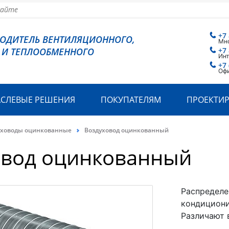
+7
ВОДИТЕЛЬ ВЕНТИЛЯЦИОННОГО,
Мн
 И ТЕПЛООБМЕННОГО
+7
Инт
+7 
Офи
АСЛЕВЫЕ РЕШЕНИЯ
ПОКУПАТЕЛЯМ
ПРОЕКТИ
уховоды оцинкованные
Воздуховод оцинкованный
овод оцинкованный
Распределе
кондициони
Различают 