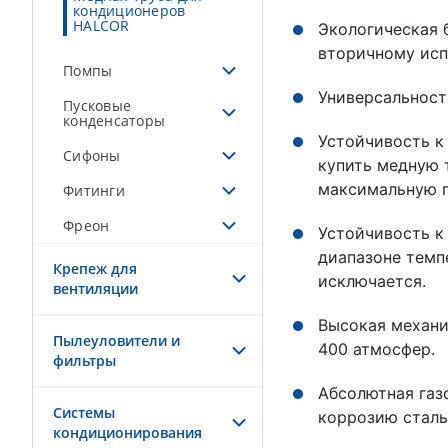
кондиционеров
HALCOR
Экологическая 
вторичному исп
Помпы
Универсальност
Пусковые
конденсаторы
Устойчивость к
Сифоны
купить медную 
максимальную г
Фитинги
Фреон
Устойчивость к
диапазоне темпе
Крепеж для
исключается.
вентиляции
Высокая механи
Пылеуловители и
400 атмосфер.
фильтры
Абсолютная газ
Системы
коррозию сталь
кондиционирования