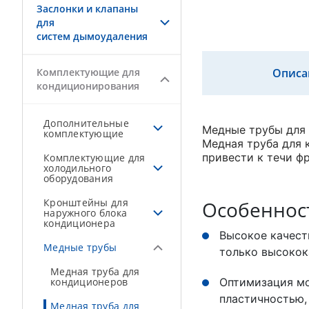
Заслонки и клапаны
для
систем дымоудаления
Комплектующие для
Описа
кондиционирования
Дополнительные
Медные трубы для 
комплектующие
Медная труба для 
привести к течи ф
Комплектующие для
холодильного
оборудования
Кронштейны для
Особеннос
наружного блока
кондиционера
Высокое качест
Медные трубы
только высокок
Медная труба для
кондиционеров
Оптимизация мо
пластичностью,
Медная труба для