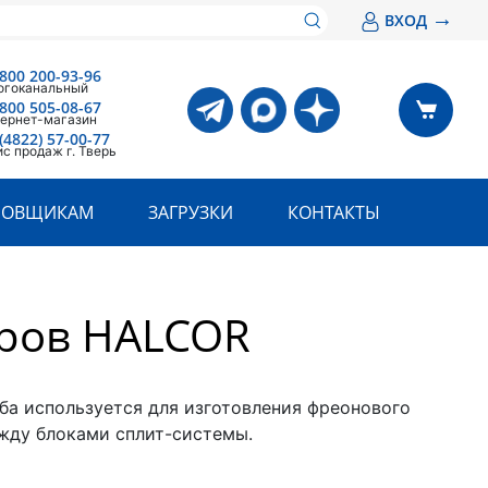
→
ВХОД
 800 200-93-96
огоканальный
 800 505-08-67
ернет-магазин
(4822) 57-00-77
с продаж г. Тверь
РОВЩИКАМ
ЗАГРУЗКИ
КОНТАКТЫ
еров HALCOR
ба используется для изготовления фреонового
жду блоками сплит-системы.