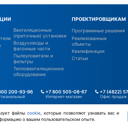
КЦИИ
ПРОЕКТИРОВЩИКАМ
Вентиляционные
Программные решения
(приточные) установки
ители
Реализованные
Воздуховоды и
объекты
ы
фасонные части
Квалификация
Пылеуловители и
Статьи
фильтры
Тепловентиляционное
оборудование
800 200-93-96
+7 800 505-08-67
+7 (4822) 5
гоканальный
Интернет-магазин
Офис продаж
ьзует файлы
cookie
, которые позволяют узнавать вас и
формацию о вашем пользовательском опыте.