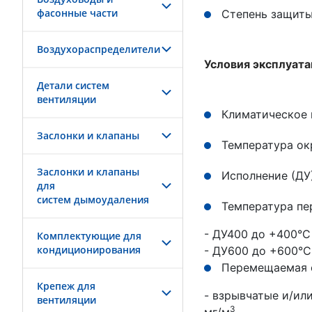
фасонные части
Степень защиты
Воздухораспределители
Условия эксплуат
Детали систем
вентиляции
Климатическое 
Заслонки и клапаны
Температура ок
Заслонки и клапаны
Исполнение (ДУ
для
систем дымоудаления
Температура п
- ДУ400 до +400°С
Комплектующие для
кондиционирования
- ДУ600 до +600°С
Перемещаемая с
Крепеж для
- взрывчатые и/ил
вентиляции
3