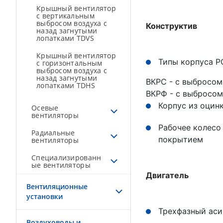
Крышный вентилятор
с вертикальным
выбросом воздуха с
Конструктив
назад загнутыми
лопатками TDVS
Крышный вентилятор
Типы корпуса Р
с горизонтальным
выбросом воздуха с
назад загнутыми
ВКРС - с выбросом
лопатками TDHS
ВКРФ - с выбросом
Корпус из оцин
Осевые
вентиляторы
Рабочее колесо
Радиальные
покрытием
вентиляторы
Специализированн
ые вентиляторы
Двигатель
Вентиляционные
установки
Трехфазный аси
Воздуховоды и