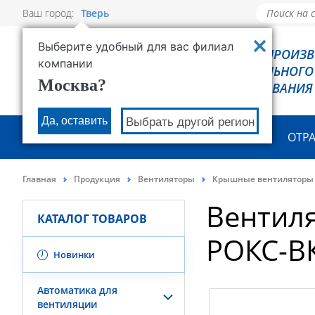
Ваш город:
Тверь
Выберите удобный для вас филиал
РОВЕН - ПРОИЗ
компании
ХОЛОДИЛЬНОГО
Москва?
ОБОРУДОВАНИЯ
Да, оставить
Выбрать другой регион
О КОМПАНИИ
ПРОДУКЦИЯ
ОТР
Главная
Продукция
Вентиляторы
Крышные вентиляторы
Вентил
КАТАЛОГ ТОВАРОВ
РОКС-В
Новинки
Автоматика для
вентиляции