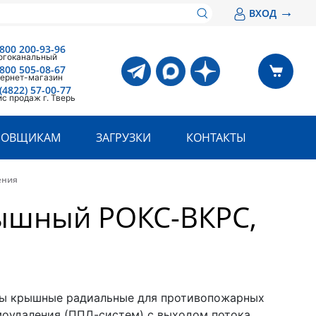
→
ВХОД
 800 200-93-96
огоканальный
 800 505-08-67
ернет-магазин
(4822) 57-00-77
с продаж г. Тверь
РОВЩИКАМ
ЗАГРУЗКИ
КОНТАКТЫ
ения
ышный РОКС-ВКРС,
ы крышные радиальные для противопожарных
оудаления (ППД-систем) с выходом потока