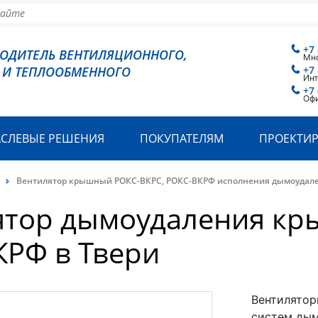
+7
ВОДИТЕЛЬ ВЕНТИЛЯЦИОННОГО,
Мн
 И ТЕПЛООБМЕННОГО
+7
Инт
+7 
Офи
АСЛЕВЫЕ РЕШЕНИЯ
ПОКУПАТЕЛЯМ
ПРОЕКТИ
Вентилятор крышный РОКС-ВКРС, РОКС-ВКРФ исполнения дымоудал
ятор дымоудаления кр
КРФ в Твери
Вентилятор
систем дым