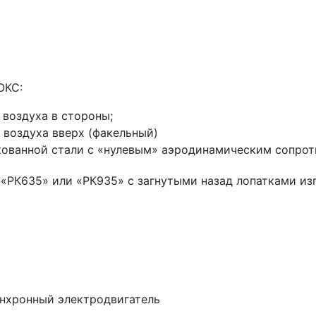
ОКС:
 воздуха в стороны;
 воздуха вверх (факельный)
кованной стали с «нулевым» аэродинамическим сопро
 «РК635» или «РК935» с загнутыми назад лопатками из
нхронный электродвигатель