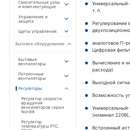
Смесительные узлы
Универсальный 
и комплектующие
т. п.
Управление и
защита
Регулирование 
двухпозиционно
Щиты управления
аналоговое П-р
Бытовое оборудование
Цифровая фильт
Бытовые
Вычисление и и
вентиляторы
расхода)
Потолочные
вентиляторы
Выходной сигна
Регуляторы
Возможность уп
Регулятор скорости
вращения
вентиляторов серии
Универсальный 
Nordik
(номинал 220В),
Регулятор
температуры РТС,
Встроенный ист