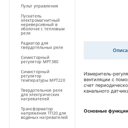
Пульт управления
Пускатель
электромагнитный
нереверсивный в
оболочке с тепловым
реле
Радиатор для
твердотельных реле
Описа
Симисторный
регулятор МРТ380
Симисторный
Измеритель-регуля
регулятор
вентиляции с пом
температуры МРТ220
счет периодическо
Твердотельное реле
канального датчик
для электрических
нагревателей
Трансформатор
Основные функции
напряжения ТП20 для
водяных нагревателей