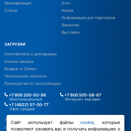
Квалификация
Блог
Статьи
Акции
Информация для партнеров
Вакансии
Выставки
ЗАГРУЗКИ
Сертификаты и декларации
Бланки заказов
Возврат и Обмен
Технические каталоги
Руководства по эксплуатации
+7 800 200-93-96
+7 800 505-08-67
Многоканальный
Интернет-магазин
+7 (4822) 57-00-77
Офис продаж
Политика в отношении ПДН
Сайт использует файлы
cookie
, которые
Политика обработки файлов cookie
позволяют узнавать вас и получать информацию о