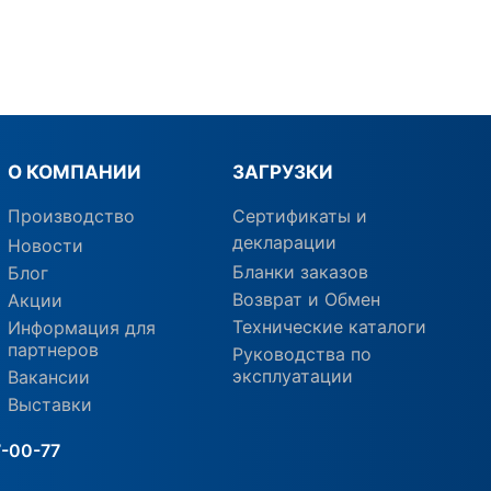
О КОМПАНИИ
ЗАГРУЗКИ
Производство
Сертификаты и
декларации
Новости
Бланки заказов
Блог
Возврат и Обмен
Акции
Технические каталоги
Информация для
партнеров
Руководства по
эксплуатации
Вакансии
Выставки
7-00-77