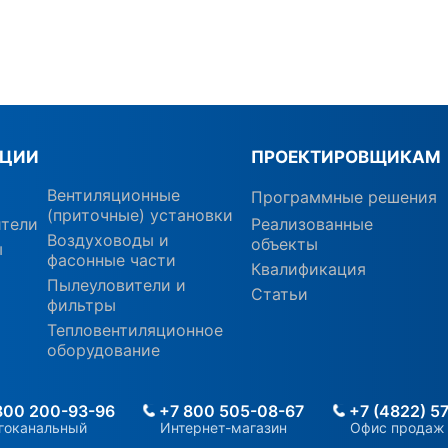
КЦИИ
ПРОЕКТИРОВЩИКАМ
Вентиляционные
Программные решения
(приточные) установки
ители
Реализованные
Воздуховоды и
объекты
ы
фасонные части
Квалификация
Пылеуловители и
Статьи
фильтры
Тепловентиляционное
оборудование
800 200-93-96
+7 800 505-08-67
+7 (4822) 5
гоканальный
Интернет-магазин
Офис продаж