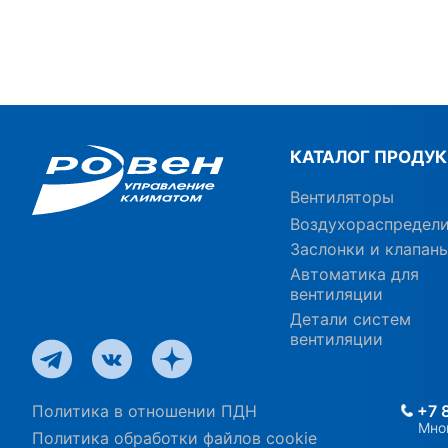
КАТАЛОГ ПРОДУ
Вентиляторы
Воздухораспредел
Заслонки и клапан
Автоматика для
вентиляции
Детали систем
вентиляции
Политика в отношении ПДН
+7 
Мно
Политика обработки файлов cookie