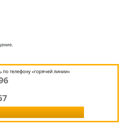
щение.
 по телефону «горячей линии»
96
67