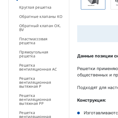
Круглая решетка
Обратные клапаны КО
Обратный клапан OK,
BV
Пластмассовая
решетка
Прямоугольная
Данные позиции сн
решетка
Решетка
Решетки применяю
вентиляционная AC
общественных и п
Решетка
вентиляционная
вытяжная Р
Подходят для наст
Решетка
вентиляционная
Конструкция:
вытяжная РР
Решетка
Изготавливаютс
вентиляционная