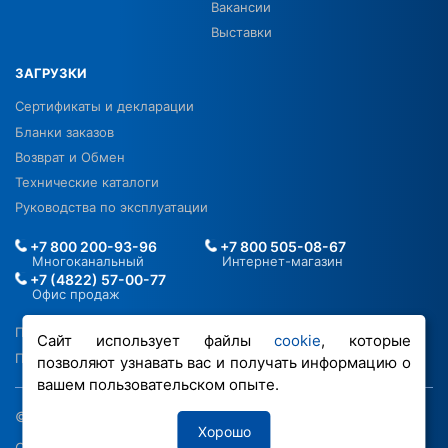
Вакансии
Выставки
ЗАГРУЗКИ
Сертификаты и декларации
Бланки заказов
Возврат и Обмен
Технические каталоги
Руководства по эксплуатации
+7 800 200-93-96
+7 800 505-08-67
Многоканальный
Интернет-магазин
+7 (4822) 57-00-77
Офис продаж
Политика в отношении ПДН
Сайт использует файлы
cookie
, которые
Политика обработки файлов cookie
позволяют узнавать вас и получать информацию о
вашем пользовательском опыте.
© 2026 ООО «РОВЕН-Регионы»
Хорошо
Сделано в