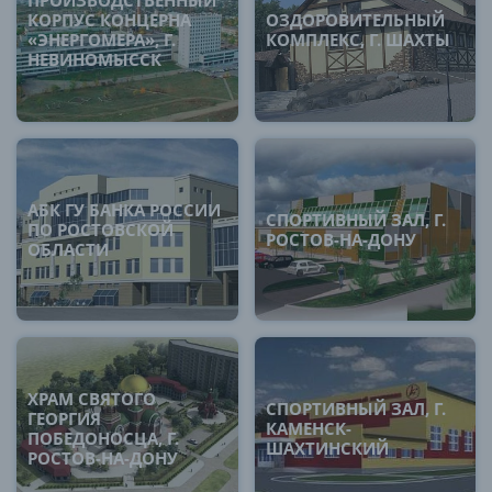
ПРОИЗВОДСТВЕННЫЙ
КОРПУС КОНЦЕРНА
ОЗДОРОВИТЕЛЬНЫЙ
«ЭНЕРГОМЕРА», Г.
КОМПЛЕКС, Г. ШАХТЫ
НЕВИНОМЫССК
АБК ГУ БАНКА РОССИИ
СПОРТИВНЫЙ ЗАЛ, Г.
ПО РОСТОВСКОЙ
РОСТОВ-НА-ДОНУ
ОБЛАСТИ
ХРАМ СВЯТОГО
СПОРТИВНЫЙ ЗАЛ, Г.
ГЕОРГИЯ
КАМЕНСК-
ПОБЕДОНОСЦА, Г.
ШАХТИНСКИЙ
РОСТОВ-НА-ДОНУ