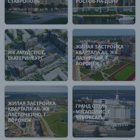
СТАВРОПОЛЬ
РОСТОВ-НА-ДОНУ
ЖИЛАЯ ЗАСТРОЙКА
ЖК АМУДСЕН, Г.
КВАРТАЛА AII. ЖК
ЕКАТЕРИНБУРГ
ЛАЗУРНЫЙ, Г.
ВОРОНЕЖ
ЖИЛАЯ ЗАСТРОЙКА
ГРАНД ОТЕЛЬ
КВАРТАЛА AII. ЖК
МЕГАПОЛИС, Г.
ЛАСТОЧКИНО, Г.
ЧЕБОКСАРЫ
ВОРОНЕЖ