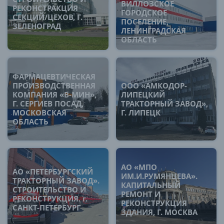
ВИЛЛОЗСКОЕ
РЕКОНСТРАКЦИЯ
ГОРОДСКОЕ
СЕКЦИЙ/ЦЕХОВ, Г.
ПОСЕЛЕНИЕ,
ЗЕЛЕНОГРАД
ЛЕНИНГРАДСКАЯ
ОБЛАСТЬ
ФАРМАЦЕВТИЧЕСКАЯ
ПРОИЗВОДСТВЕННАЯ
ООО «АМКОДОР-
КОМПАНИЯ «В-МИН»,
ЛИПЕЦКИЙ
Г. СЕРГИЕВ ПОСАД,
ТРАКТОРНЫЙ ЗАВОД»,
МОСКОВСКАЯ
Г. ЛИПЕЦК
ОБЛАСТЬ
АО «МПО
АО «ПЕТЕРБУРГСКИЙ
ИМ.И.РУМЯНЦЕВА».
ТРАКТОРНЫЙ ЗАВОД».
КАПИТАЛЬНЫЙ
СТРОИТЕЛЬСТВО И
РЕМОНТ И
РЕКОНСТРУКЦИЯ. г.
РЕКОНСТРУКЦИЯ
САНКТ-ПЕТЕРБУРГ
ЗДАНИЯ, Г. МОСКВА