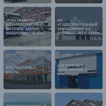
«ПАО «КАМАЗ».
АО
АДМИНИСТРАТИВНО-
«СУДОСРОИТЕЛЬНЫЙ
БЫТОВОЕ ЗДАНИЕ, Г.
ЗАВОД ИМЕНИ Б.Е.
НАБЕРЕЖНЫЕ ЧЕЛНЫ
БУТОМЫ», РЕСП. КРЫМ
ЦЕХ ГОРЯЧЕГО
БТК ТЕКСТИЛЬ, г.
ЦИНКОВАНИЯ, Г.
Шахты
КРАСНОДАР