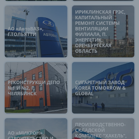
ИРИКЛИНСКАЯ ГРЭС,
КАПИТАЛЬНЫЙ
РЕМОНТ СИСТЕМЫ
АО «АвтоВАЗ»,
ВЕНТИЛЯЦИИ
Г.ТОЛЬЯТТИ
ФИЛИАЛА, П.
ЭНЕРГЕТИК,
ОРЕНБУРГСКАЯ
ОБЛАСТЬ
РЕКОНСТРУКЦИ ДЕПО
СИГАРЕТНЫЙ ЗАВОД
№1 И №2, Г.
KOREA TOMORROW &
ЧЕЛЯБИНСК
GLOBAL
ПРОИЗВОДСТВЕННО-
СКЛАДСКОЙ
АО «МИКРОН».
КОМПЛЕКС "ХАКЕЛЬ",
СТРОИТЕЛЬСТВО И