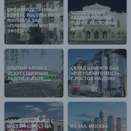
ПРОИЗВОДСТВЕННЫЙ
МОЛОДЁЖНЫЙ
КОРПУС РОСТОВСКОГО
АКАДЕМИЧЕСКИЙ
ФИЛИАЛА ЗАО
ТЕАТР, Г. РОСТОВ-НА-
«ПИВОВАРНЯ МОСКВА-
ДОНУ
ЭФЕС"»
КРЫТЫЙ КАТОК С
СКЛАД ЦЕМЕНТА ОАО
ИСКУССТВЕННЫМ
«РОСТОВАВТОМОСТ»,
ЛЬДОМ, Г. АЗОВ
Г. РОСТОВ-НА-ДОНУ
СПОРТИВНЫЙ ЗАЛ С
БАССЕЙНОМ, СТ-ЦА
ЖК ERA, МОСКВА