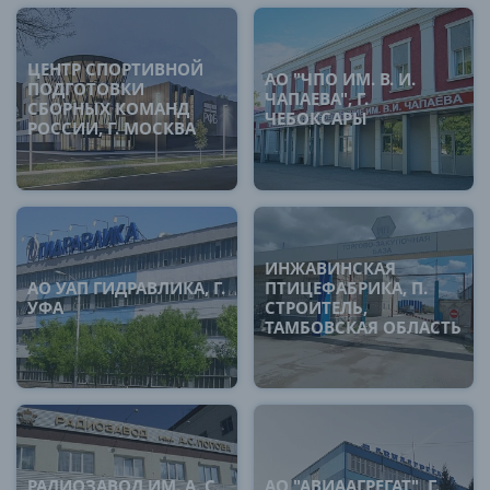
ЦЕНТР СПОРТИВНОЙ
АО "ЧПО ИМ. В. И.
ПОДГОТОВКИ
ЧАПАЕВА", Г.
СБОРНЫХ КОМАНД
ЧЕБОКСАРЫ
РОССИИ, Г. МОСКВА
ИНЖАВИНСКАЯ
АО УАП ГИДРАВЛИКА, Г.
ПТИЦЕФАБРИКА, П.
УФА
СТРОИТЕЛЬ,
ТАМБОВСКАЯ ОБЛАСТЬ
РАДИОЗАВОД ИМ. А. С.
АО "АВИААГРЕГАТ", Г.